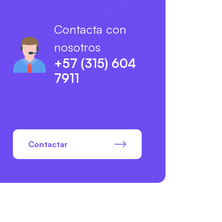
Contacta con
nosotros
+57 (315) 604
7911
Contactar